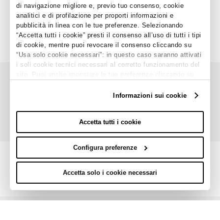
di navigazione migliore e, previo tuo consenso, cookie
⌄
analitici e di profilazione per proporti informazioni e
Servizi Speciali
pubblicità in linea con le tue preferenze. Selezionando
⌄
“Accetta tutti i cookie” presti il consenso all’uso di tutti i tipi
Corporate
di cookie, mentre puoi revocare il consenso cliccando su
“Usa solo cookie necessari”: in questo caso saranno attivati
i soli cookie tecnici necessari al corretto funzionamento del
sito. Puoi anche impostare le tue preferenze cliccando su
Le nostre App
Da quale Paese ci leggi?
“Configura preferenze”.
Per maggiori informazioni clicca sul link "Informazioni sui
Informazioni sui cookie
cookie" e consulta la nostra cookie policy.
Italia
Accetta tutti i cookie
Configura preferenze
Accetta solo i cookie necessari
PROCEDI
TEDDY SPA CON SEDE IN VIA CORIANO 58, GROSRIMINI BLOCCO 97, 47924, RIMINI (RN) -
P.IVA IT00953910403 ISCR. REG. IMPR. RIMINI 00953910403 NUMERO DI REA 190509 CAP.