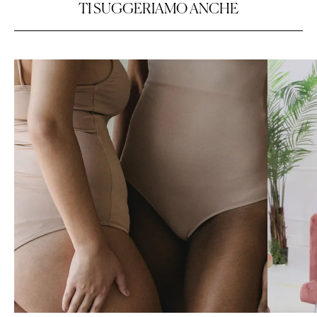
T
I
S
U
G
G
E
R
I
A
M
O
A
N
C
H
E