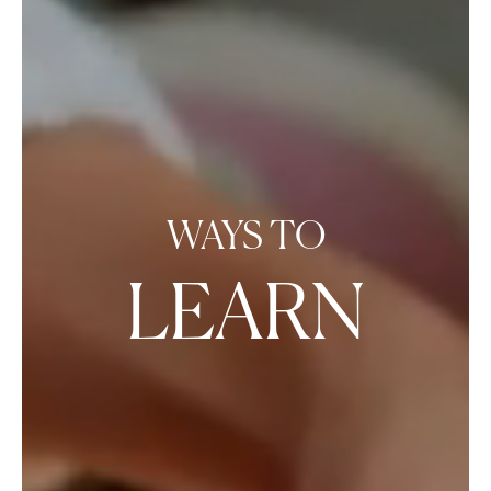
WAYS TO
L
E
A
R
N