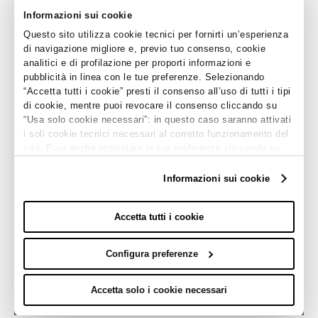
Informazioni sui cookie
Questo sito utilizza cookie tecnici per fornirti un’esperienza
di navigazione migliore e, previo tuo consenso, cookie
analitici e di profilazione per proporti informazioni e
pubblicità in linea con le tue preferenze. Selezionando
“Accetta tutti i cookie” presti il consenso all’uso di tutti i tipi
di cookie, mentre puoi revocare il consenso cliccando su
“Usa solo cookie necessari”: in questo caso saranno attivati
i soli cookie tecnici necessari al corretto funzionamento del
sito. Puoi anche impostare le tue preferenze cliccando su
In welchem ​​Land lesen Sie
“Configura preferenze”.
das?
Per maggiori informazioni clicca sul link "Informazioni sui
Informazioni sui cookie
cookie" e consulta la nostra cookie policy.
Deutschland
Accetta tutti i cookie
Configura preferenze
Accetta solo i cookie necessari
SCROLL DOWN
FORTFAHREN